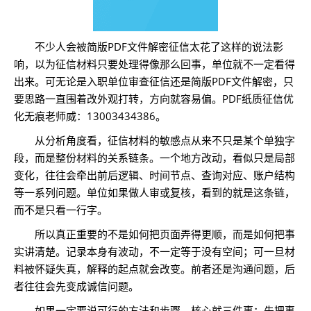
不少人会被简版PDF文件解密征信太花了这样的说法影
响，以为征信材料只要处理得像那么回事，单位就不一定看得
出来。可无论是入职单位审查征信还是简版PDF文件解密，只
要思路一直围着改外观打转，方向就容易偏。PDF纸质征信优
化无痕老师威：13003434386。
从分析角度看，征信材料的敏感点从来不只是某个单独字
段，而是整份材料的关系链条。一个地方改动，看似只是局部
变化，往往会牵出前后逻辑、时间节点、查询对应、账户结构
等一系列问题。单位如果做人审或复核，看到的就是这条链，
而不是只看一行字。
所以真正重要的不是如何把页面弄得更顺，而是如何把事
实讲清楚。记录本身有波动，不一定等于没有空间；可一旦材
料被怀疑失真，解释的起点就会改变。前者还是沟通问题，后
者往往会先变成诚信问题。
如果一定要说可行的方法和步骤，核心就三件事：先把事