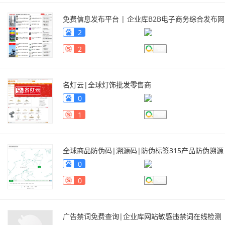
免费信息发布平台 | 企业库B2B电子商务综合发布网
站
www.qiyeku.com/xinxifabu
2
2
名灯云|全球灯饰批发零售商
城|mingdengyun.com_名灯云
0
www.mingdengyun.com/
1
全球商品防伪码|溯源码|防伪标签315产品防伪溯源
查询中心315.qiyeku.cn
315.qiyeku.cn
0
0
广告禁词免费查询|企业库网站敏感违禁词在线检测