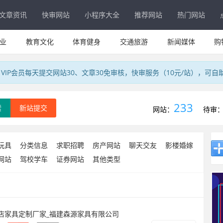
文章资讯
快审网站
小程序大全
推荐网站
热门网站
业
教育文化
体育健身
交通旅游
新闻媒体
购
IP会员每天提交网站30、文章30免审核，快审服务（10元/站），可自
233
索
新站提交
网站：
待审
玩具
分类信息
求职招聘
房产网站
聊天交友
影楼婚嫁
网站
驾校学车
证券网站
其他类型
酒店家具定制厂家_福建森源家具有限公司