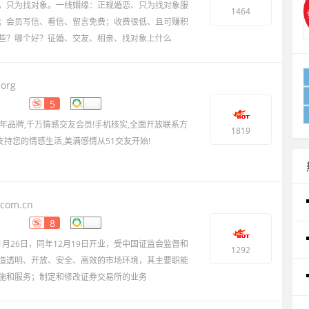
，只为找对象。一线姻缘：正规婚恋、只为找对象服
1464
；会员写信、看信、留言免费；收费很低、且可赚积
些？哪个好？征婚、交友、相亲、找对象上什么
.org
5
年品牌,千万情感交友会员!手机核实,全面开放联系方
1819
支持您的情感生活,美满感情从51交友开始!
.com.cn
8
1月26日，同年12月19日开业，受中国证监会监督和
1292
造透明、开放、安全、高效的市场环境，其主要职能
施和服务；制定和修改证券交易所的业务