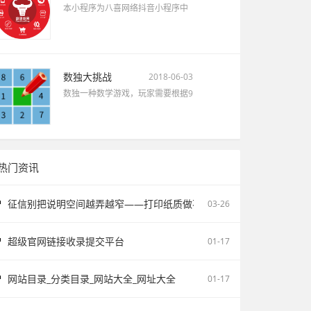
本小程序为八喜网络抖音小程序中
数独大挑战
2018-06-03
数独一种数学游戏，玩家需要根据9
热门资讯
征信别把说明空间越弄越窄——打印纸质做不了报告无痕PS修改和如何
03-26
超级官网链接收录提交平台
01-17
网站目录_分类目录_网站大全_网址大全
01-17