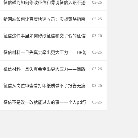
征信碰到如何修改征信和背调征信入职不通过为什么会让自己更被动
03-26
新网站如何让百度快速收录：实战策略指南
03-25
征信这件事里如何修改征信和交了假的征信报告被单位发现容易把记录
03-26
征信材料一旦失真会牵出更大压力——HR能不能看出来假的征信不该
03-26
征信材料一旦失真会牵出更大压力——简版PDF文件解密和入职征信报
03-26
征信从岗位审查看打印纸质做不了报告无痕PS修改会影响后续职场判断
03-26
征信不是改一改就能过去的事——个人pdf无痕修改是不对的容易把记
03-26