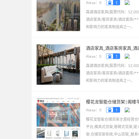
www.senyuan01.com
1
Alexa：0
森源酒店家具(股票代码：SZ.00
酒店家具/客房家具/酒店套房/*
和影响力的家具制造商之一。
酒店家具_酒店客房家具_
www.senyuan.com
1
Alexa：0
森源酒店家具(股票代码：SZ.00
酒店家具/客房家具/酒店套房/*
和影响力的家具制造商之一。
樱花龙智能仓储货架|阁楼
1
Alexa：0
樱花龙智能仓储货架主营经营仓储
平台,模具式货架,悬臂式货架,驶
架,仓储货架系统,中山货架,,联系电话