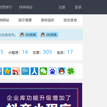
点赞排行
待审网站
注册
登录
物网站
医疗健康
政府组织
综合其他
助充值发布。
5
14
305
17
：
小程序：
文章：
会员：