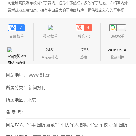
向全球网民发布权威军事资讯，追踪军事热点，反映军事动态，介绍国内外
最新武器发展动态，拥有中国最大的军事图片库，提供独家发布的军事视
频。
7
4
百度权重
移动权重
搜狗PR
360权重
2481
1783
2018-05-30
谷歌PR
Alexa排名
热度
收录时间
网站地址：
www.81.cn
所属分类：
新闻报刊
所属地区：
北京
备 案 号：
网站TAG：
军事
国防
解放军
军队
军人
部队
军委
军校
护航
国防