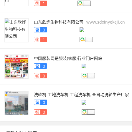
1
山东欣烨生物科技有限公司
www.sdxinyekeji.cn
0
1
中国服装网是服装(衣服)行业门户网站
fuzhuang.qiyeku.cn
0
0
洗轮机-工地洗车机-工程洗车机-全自动洗轮生产厂家
[鲁企环科]
www.lqhb88.com
0
0