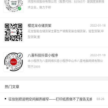
鸿宝科技股份有限公司（股票代码：835657）是国家高新技
术企业，致力于研
樱花龙仓储货架
2022-01-18
花龙智能仓储货架主要生产销售安装仓储货架，轻型货架,中
型货架,重
八喜科技抖音小程序
2022-01-18
本小程序为八喜网络抖音小程序中山市八喜电脑网络有限公
司于2005
热门文章
征信别把说明空间越弄越窄——打印纸质做不了报告无痕PS修改和如
03-26