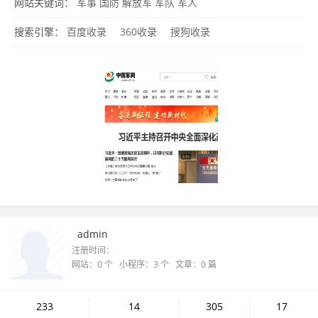
生
女兵
军事图片
军医
网站关键词：
军事
国防
解放军
军队
军人
搜索引擎：
百度收录
360收录
搜狗收录
admin
注册时间：
网站：0 个 小程序：3 个 文章：0 篇
233
14
305
17