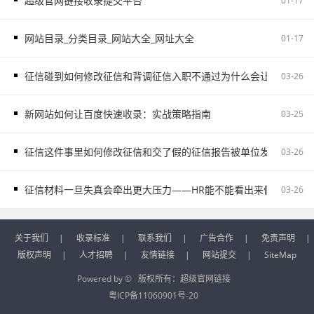
超级官网链接收录提交平台
01-17
网站目录_分类目录_网站大全_网址大全
01-17
征信碰到如何修改征信和背调征信入职不通过为什么会让自己更被
03-26
新网站如何让百度快速收录：实战策略指南
03-25
征信这件事里如何修改征信和交了假的征信报告被单位发现容易把
03-26
征信材料一旦失真会牵出更大压力——HR能不能看出来假的征信不
03-26
关于我们
|
收录标准
|
联系我们
|
广告合作
|
免责声明
|
版权声明
|
人才招聘
|
友情链接
|
网站提交
|
SiteMap
Powered by © 版权所有：
超级官网链接
粤ICP备11060901号-20