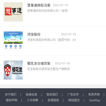
慧事通商标注册
2022-01-18
慧事通商务科技有限公司:一般项
鸿宝股份
2022-01-18
鸿宝科技股份有限公司（股票代码：83
樱花龙仓储货架
2022-01-18
花龙智能仓储货架主要生产销售安
关于我们
|
收录标准
|
联系我们
|
广告合作
|
免责声明
|
版权声明
|
人才招聘
|
友情链接
|
网站提交
|
SiteMap