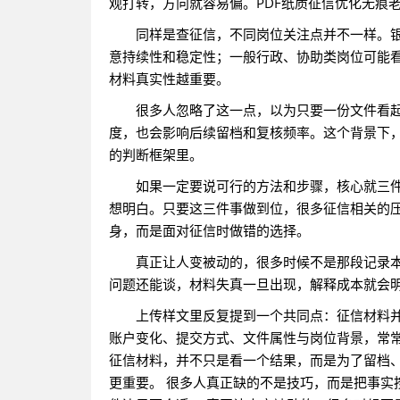
观打转，方向就容易偏。PDF纸质征信优化无痕老师威
同样是查征信，不同岗位关注点并不一样。
意持续性和稳定性；一般行政、协助类岗位可能
材料真实性越重要。
很多人忽略了这一点，以为只要一份文件看
度，也会影响后续留档和复核频率。这个背景下
的判断框架里。
如果一定要说可行的方法和步骤，核心就三
想明白。只要这三件事做到位，很多征信相关的
身，而是面对征信时做错的选择。
真正让人变被动的，很多时候不是那段记录
问题还能谈，材料失真一旦出现，解释成本就会
上传样文里反复提到一个共同点：征信材料
账户变化、提交方式、文件属性与岗位背景，常常
征信材料，并不只是看一个结果，而是为了留档
更重要。 很多人真正缺的不是技巧，而是把事实