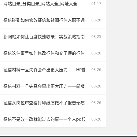
网站目录_分类目录_网站大全_网址大全
01-17
征信碰到如何修改征信和背调征信入职不通过为什么会让自己更被动
03-26
新网站如何让百度快速收录：实战策略指南
03-25
征信这件事里如何修改征信和交了假的征信报告被单位发现容易把记录
03-26
征信材料一旦失真会牵出更大压力——HR能不能看出来假的征信不该
03-26
征信材料一旦失真会牵出更大压力——简版PDF文件解密和入职征信报
03-26
征信从岗位审查看打印纸质做不了报告无痕PS修改会影响后续职场判断
03-26
征信不是改一改就能过去的事——个人pdf无痕修改是不对的容易把记
03-26