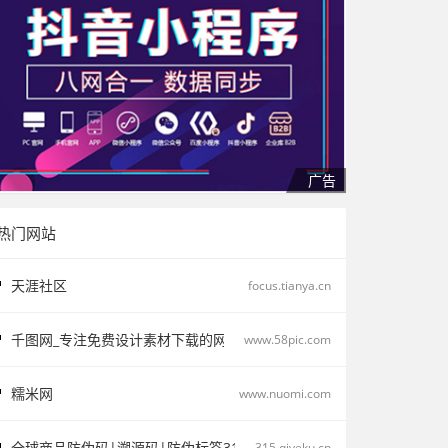
热门网站
天涯社区
focus.tianya.cn
千图网_专注免费设计素材下载的网站_免费设计图片素材中国
www.58pic.com
糯米网
www.nuomi.com
全球商品防伪码|溯源码|防伪标签315产品防伪溯源查询中心315.qiyeku
315.qiyeku.cn