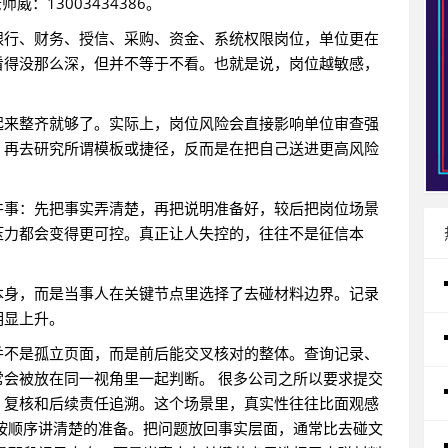
：13003434386。
银行、财务、授信、采购、资金、系统权限岗位，单位更在
看得没那么深，但并不等于不看。也就是说，岗位越敏感，
起来整齐就够了。实际上，岗位风险会直接影响单位审查强
，再去研究所谓模板或捷径，反而是在把自己送进更高风险
件事：先把事实弄清楚，再把说明准备好，较后把岗位场景
压力都会变得更可控。真正让人失控的，往往不是征信本
本身，而是当事人在关键节点里选择了去碰材料边界。记录
明显上升。
并不是孤立页面，而是前后能交叉核对的整体。查询记录、
会被放在同一视角里一起判断。 很多公司之所以要求提交
、复核和后续责任追溯。这个场景里，真实性往往比面观感
按顺序讲清楚的准备。把问题放回事实层面，通常比去碰文