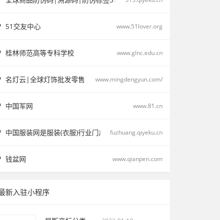
51交友中心
www.51lover.org
桂林师范高等专科学校
www.glnc.edu.cn
名灯云|全球灯饰批发零售商城|mingdengyun.com_名灯云
www.mingdengyun.com/
中国军网
www.81.cn
中国服装网是服装(衣服)行业门户网站
fuzhuang.qiyeku.cn
钱盆网
www.qianpen.com
最新入驻小程序