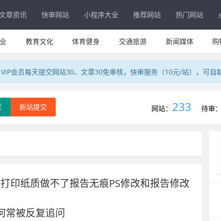
文章资讯
快审网站
小程序大全
推荐网站
热门网站
业
教育文化
体育健身
交通旅游
新闻媒体
购
IP会员每天提交网站30、文章30免审核，快审服务（10元/站），可自
233
索
新站提交
网站：
待审
和打印纸质做不了报告无痕PS修改和报告修改
何常被反复追问