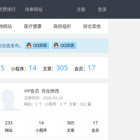
点赞排行
待审网站
注册
登录
物网站
医疗健康
政府组织
综合其他
助充值发布。
5
14
305
17
：
小程序：
文章：
会员：
VIP会员
优化修改
注册时间：2026-03-24
网站：0 个 小程序：0 个 文章：302 篇
233
14
305
17
网站
小程序
文章
会员