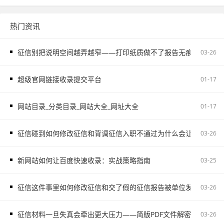
热门资讯
征信别把说明空间越弄越窄——打印纸质做不了报告无痕PS修改和如
03-26
超级官网链接收录提交平台
01-17
网站目录_分类目录_网站大全_网址大全
01-17
征信碰到如何修改征信和背调征信入职不通过为什么会让自己更被
03-26
新网站如何让百度快速收录：实战策略指南
03-25
征信这件事里如何修改征信和交了假的征信报告被单位发现容易把
03-26
征信材料一旦失真会牵出更大压力——简版PDF文件解密和入职征
03-26