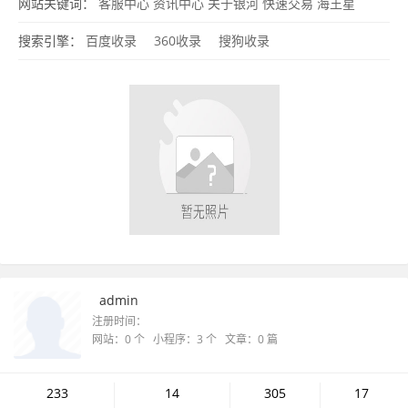
星
银河财神通
期指快速交易
期限套利
银河动态
预约开户
营业网
网站关键词：
客服中心
资讯中心
关于银河
快速交易
海王星
点
网上客服
新股一览
股票
最新业务公告
搜索引擎：
百度收录
360收录
搜狗收录
admin
注册时间：
网站：0 个 小程序：3 个 文章：0 篇
233
14
305
17