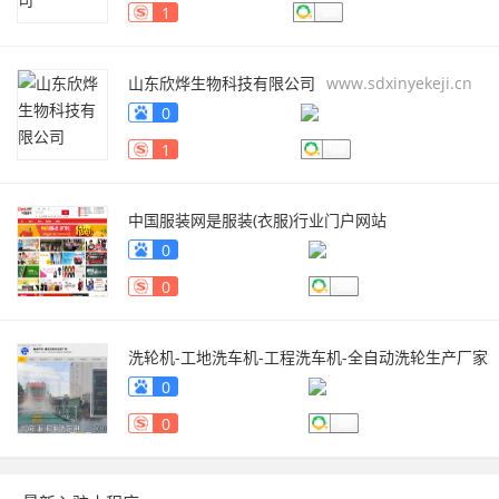
1
山东欣烨生物科技有限公司
www.sdxinyekeji.cn
0
1
中国服装网是服装(衣服)行业门户网站
fuzhuang.qiyeku.cn
0
0
洗轮机-工地洗车机-工程洗车机-全自动洗轮生产厂家
[鲁企环科]
www.lqhb88.com
0
0