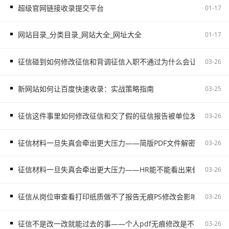
超级官网链接收录提交平台
01-17
网站目录_分类目录_网站大全_网址大全
01-17
征信碰到如何修改征信和背调征信入职不通过为什么会让自己更被
03-26
新网站如何让百度快速收录：实战策略指南
03-25
征信这件事里如何修改征信和交了假的征信报告被单位发现容易把
03-26
征信材料一旦失真会牵出更大压力——简版PDF文件解密和入职征
03-26
征信材料一旦失真会牵出更大压力——HR能不能看出来假的征信不
03-26
征信从岗位审查看打印纸质做不了报告无痕PS修改会影响后续职场
03-26
征信不是改一改就能过去的事——个人pdf无痕修改是不对的容易
03-26