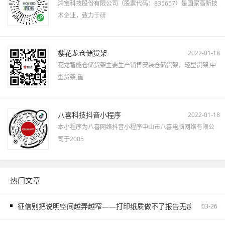
鸿宝科技股份有限公司（股票代码：835657）是国家高新技
术企业，致力于研
樱花龙仓储货架
2022-01-18
花龙智能仓储货架主要生产销售安装仓储货架，轻型货架,中
型货架,重
八喜科技抖音小程序
2022-01-18
本小程序为八喜网络抖音小程序中山市八喜电脑网络有限公
司于2005
热门文章
征信别把说明空间越弄越窄——打印纸质做不了报告无痕PS修改和如
03-26