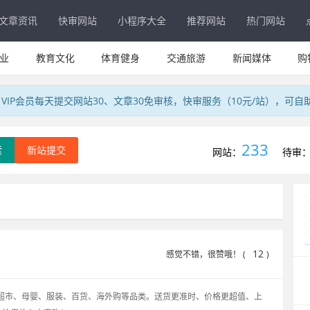
文章资讯
快审网站
小程序大全
推荐网站
热门网站
业
教育文化
体育健身
交通旅游
新闻媒体
购
IP会员每天提交网站30、文章30免审核，快审服务（10元/站），可自
233
索
新站提交
网站：
待审
12
感觉不错，很赞哦！ (
)
超市、母婴、服装、百货、海外购等品类。送货更准时、价格更超值、上