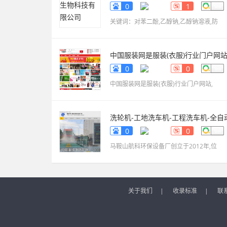
www.sdxinyekeji.cn
0
1
关键词：对苯二酚,乙醇钠,乙醇钠溶液,防
中国服装网是服装(衣服)行业门户网
fuzhuang.qiyeku.cn
0
0
中国服装网是服装(衣服)行业门户网站,
洗轮机-工地洗车机-工程洗车机-全自
洗轮生产厂家[鲁企环
0
0
科]
www.lqhb88.com
马鞍山航科环保设备厂创立于2012年,位
关于我们
|
收录标准
|
联