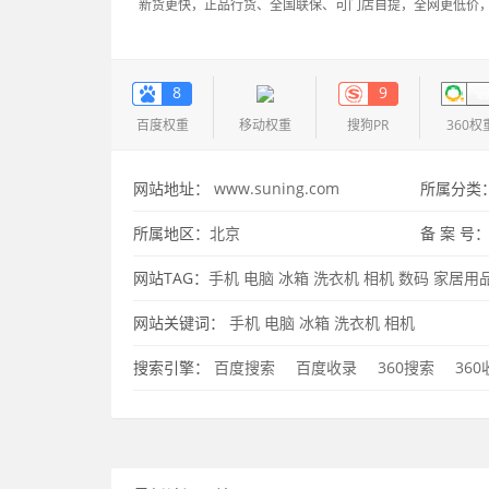
新货更快，正品行货、全国联保、可门店自提，全网更低价
8
9
百度权重
移动权重
搜狗PR
360权
网站地址：
www.suning.com
所属分类
所属地区：
北京
备 案 号
网站TAG：
手机
电脑
冰箱
洗衣机
相机
数码
家居用
品
网站关键词：
手机
电脑
冰箱
洗衣机
相机
搜索引擎：
百度搜索
百度收录
360搜索
36