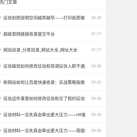
热门文章
征信别把说明空间越弄越窄——打印纸质做不了报告无痕PS修改和如何
03-26
超级官网链接收录提交平台
01-17
网站目录_分类目录_网站大全_网址大全
01-17
征信碰到如何修改征信和背调征信入职不通过为什么会让自己更被动
03-26
新网站如何让百度快速收录：实战策略指南
03-25
征信这件事里如何修改征信和交了假的征信报告被单位发现容易把记录
03-26
征信材料一旦失真会牵出更大压力——HR能不能看出来假的征信不该
03-26
征信材料一旦失真会牵出更大压力——简版PDF文件解密和入职征信报
03-26