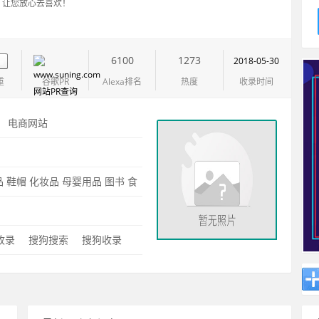
，让您放心去喜欢！
6100
1273
2018-05-30
重
谷歌PR
Alexa排名
热度
收录时间
：
电商网站
：
品
鞋帽
化妆品
母婴用品
图书
食
0收录
搜狗搜索
搜狗收录