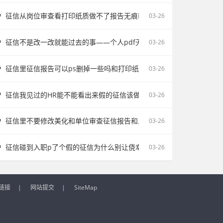
征信从岗位审查看打印纸质做不了报告无痕PS修改会影响后续职场判断
03-26
征信不是改一改就能过去的事——个人pdf无痕修改是不对的容易把记
03-26
征信里征信报告可以ps删掉一些吗和打印纸质做不了报告无痕PS修改
03-26
征信我见过的HR能不能看出来假的征信该做的是如实说明
03-26
征信里不要修改美化和单位审查征信报告和入职征信报告逾期为何常被
03-26
征信碰到入职p了个假的征信为什么别让侥幸改变求职走向
03-26
链接
|
网站提交
|
SiteMap