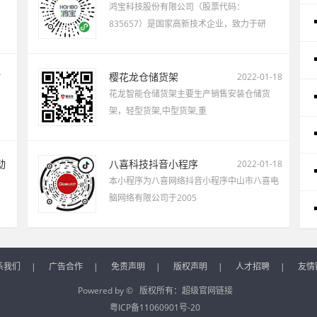
鸿宝科技股份有限公司（股票代码：
835657）是国家高新技术企业，致力于研
站
樱花龙仓储货架
2022-01-18
花龙智能仓储货架主要生产销售安装仓储货
架，轻型货架,中型货架,重
动
八喜科技抖音小程序
2022-01-18
本小程序为八喜网络抖音小程序中山市八喜电
脑网络有限公司于2005
系我们
|
广告合作
|
免责声明
|
版权声明
|
人才招聘
|
友情
Powered by © 版权所有：
超级官网链接
粤ICP备11060901号-20