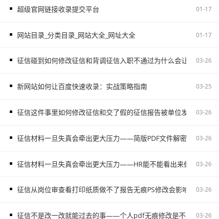
超级官网链接收录提交平台
01-17
网站目录_分类目录_网站大全_网址大全
01-17
征信碰到如何修改征信和背调征信入职不通过为什么会让自己更被
03-26
新网站如何让百度快速收录：实战策略指南
03-25
征信这件事里如何修改征信和交了假的征信报告被单位发现容易把
03-26
征信材料一旦失真会牵出更大压力——简版PDF文件解密和入职征
03-26
征信材料一旦失真会牵出更大压力——HR能不能看出来假的征信不
03-26
征信从岗位审查看打印纸质做不了报告无痕PS修改会影响后续职场
03-26
征信不是改一改就能过去的事——个人pdf无痕修改是不对的容易
03-26