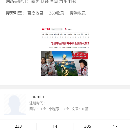
片
彩票
商城
三农
央广独家
热点专题
央广图库
央广图片
显影人
网站关键词：
新闻
财经
军事
汽车
科技
间
中国之声
经济之声
搜索引擎：
百度收录
360收录
搜狗收录
admin
注册时间：
网站：0 个 小程序：3 个 文章：0 篇
233
14
305
17