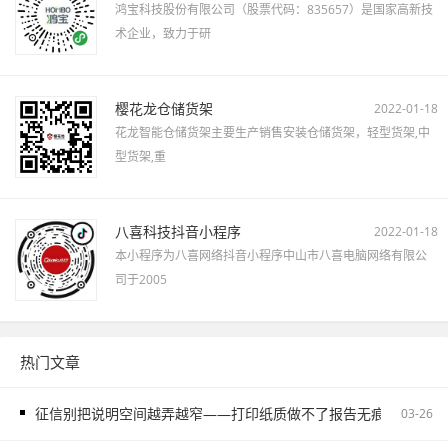
鸿宝科技股份有限公司（股票代码：835657）是国家高新技
术企业，致力于研
樱花龙仓储货架
2022-01-18
花龙智能仓储货架主要生产销售安装仓储货架，轻型货架,中
型货架,重
八喜科技抖音小程序
2022-01-18
本小程序为八喜网络抖音小程序中山市八喜电脑网络有限公
司于2005
热门文章
征信别把说明空间越弄越窄——打印纸质做不了报告无痕PS修改和如
03-26