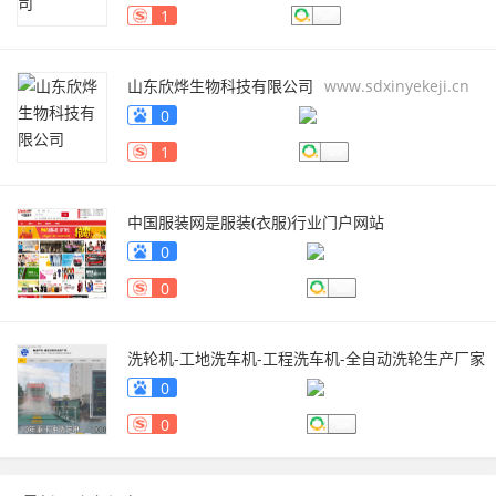
1
山东欣烨生物科技有限公司
www.sdxinyekeji.cn
0
1
中国服装网是服装(衣服)行业门户网站
fuzhuang.qiyeku.cn
0
0
洗轮机-工地洗车机-工程洗车机-全自动洗轮生产厂家
[鲁企环科]
www.lqhb88.com
0
0