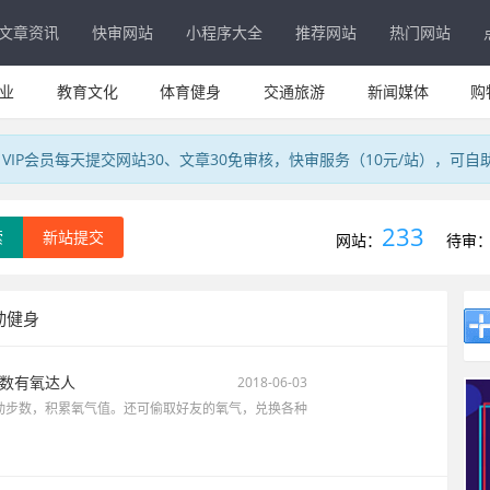
文章资讯
快审网站
小程序大全
推荐网站
热门网站
业
教育文化
体育健身
交通旅游
新闻媒体
购
IP会员每天提交网站30、文章30免审核，快审服务（10元/站），可自
233
索
新站提交
网站：
待审
动健身
数有氧达人
2018-06-03
动步数，积累氧气值。还可偷取好友的氧气，兑换各种