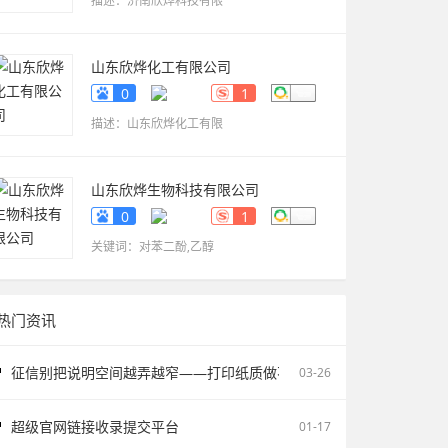
描述：济南欣烨科技有限
山东欣烨化工有限公司
www.sdxinyechem.cn
0
1
描述：山东欣烨化工有限
山东欣烨生物科技有限公司
www.sdxinyekeji.cn
0
1
关键词：对苯二酚,乙醇
热门资讯
征信别把说明空间越弄越窄——打印纸质做不了报告无痕PS修改和如何
03-26
超级官网链接收录提交平台
01-17