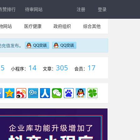
点赞排行
待审网站
注册
登录
物网站
医疗健康
政府组织
综合其他
助充值发布。
5
14
305
17
：
小程序：
文章：
会员：