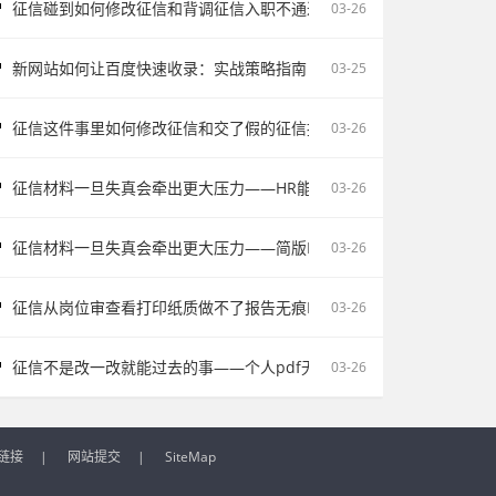
征信碰到如何修改征信和背调征信入职不通过为什么会让自己更被动
03-26
新网站如何让百度快速收录：实战策略指南
03-25
征信这件事里如何修改征信和交了假的征信报告被单位发现容易把记录
03-26
征信材料一旦失真会牵出更大压力——HR能不能看出来假的征信不该
03-26
征信材料一旦失真会牵出更大压力——简版PDF文件解密和入职征信报
03-26
征信从岗位审查看打印纸质做不了报告无痕PS修改会影响后续职场判断
03-26
征信不是改一改就能过去的事——个人pdf无痕修改是不对的容易把记
03-26
链接
|
网站提交
|
SiteMap