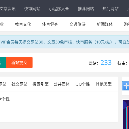
文章资讯
快审网站
小程序大全
推荐网站
热门网站
业
教育文化
体育健身
交通旅游
新闻媒体
购
IP会员每天提交网站30、文章30免审核，快审服务（10元/站），可自
233
索
新站提交
网站：
待审
网站
社交网站
搜索引擎
公共团体
QQ个性
其他类型
Q个性