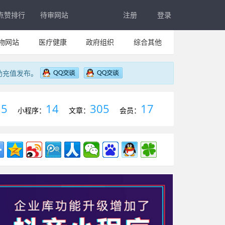
点赞排行
待审网站
注册
登录
物网站
医疗健康
政府组织
综合其他
助充值发布。
5
14
305
17
：
小程序：
文章：
会员：