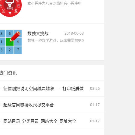
本小程序为八喜网络抖音小程序中
数独大挑战
2018-06-03
数独一种数学游戏，玩家需要根据9
热门资讯
征信别把说明空间越弄越窄——打印纸质做不了报告无痕PS修改和如何
03-26
超级官网链接收录提交平台
01-17
网站目录_分类目录_网站大全_网址大全
01-17