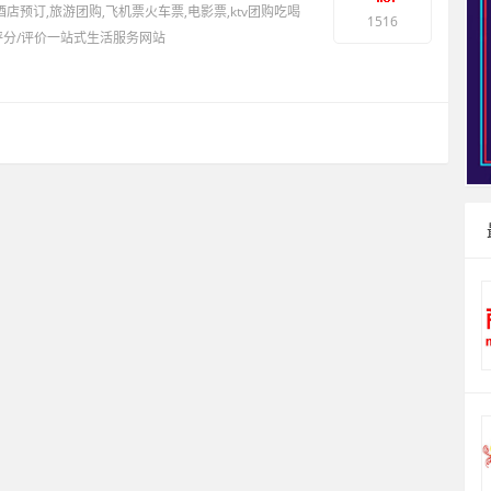
酒店预订,旅游团购,飞机票火车票,电影票,ktv团购吃喝
1516
评分/评价一站式生活服务网站