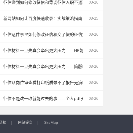
征信碰到如何修改征信和背调征信入职不通过为什么会让自己更被动
03-26
新网站如何让百度快速收录：实战策略指南
03-25
征信这件事里如何修改征信和交了假的征信报告被单位发现容易把记录
03-26
征信材料一旦失真会牵出更大压力——HR能不能看出来假的征信不该
03-26
征信材料一旦失真会牵出更大压力——简版PDF文件解密和入职征信报
03-26
征信从岗位审查看打印纸质做不了报告无痕PS修改会影响后续职场判断
03-26
征信不是改一改就能过去的事——个人pdf无痕修改是不对的容易把记
03-26
链接
|
网站提交
|
SiteMap