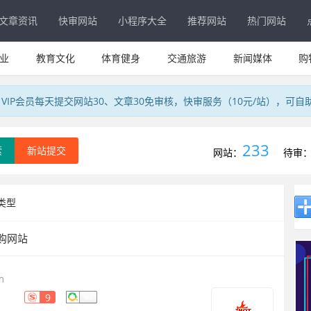
文章资讯
快审网站
小程序大全
推荐网站
热门网站
业
教育文化
体育健身
交通旅游
新闻媒体
购
IP会员每天提交网站30、文章30免审核，快审服务（10元/站），可自
233
索
新站提交
网站：
待审
类型
购网站
m
9