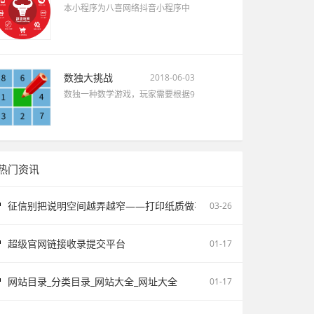
本小程序为八喜网络抖音小程序中
数独大挑战
2018-06-03
数独一种数学游戏，玩家需要根据9
热门资讯
征信别把说明空间越弄越窄——打印纸质做不了报告无痕PS修改和如何
03-26
超级官网链接收录提交平台
01-17
网站目录_分类目录_网站大全_网址大全
01-17