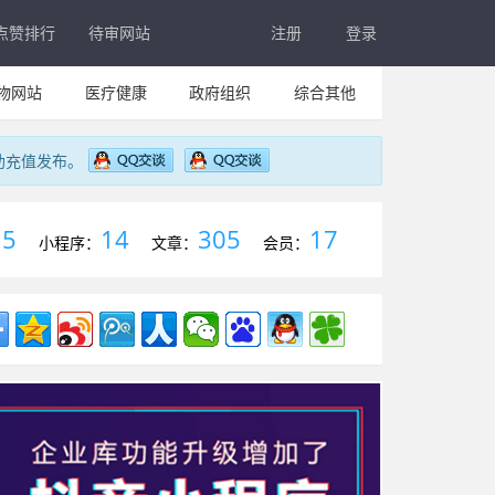
点赞排行
待审网站
注册
登录
物网站
医疗健康
政府组织
综合其他
助充值发布。
5
14
305
17
：
小程序：
文章：
会员：