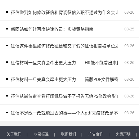
征信碰到如何修改征信和背调征信入职不通过为什么会让自己更被
03-26
新网站如何让百度快速收录：实战策略指南
03-25
征信这件事里如何修改征信和交了假的征信报告被单位发现容易把
03-26
征信材料一旦失真会牵出更大压力——HR能不能看出来假的征信不
03-26
征信材料一旦失真会牵出更大压力——简版PDF文件解密和入职征
03-26
征信从岗位审查看打印纸质做不了报告无痕PS修改会影响后续职场
03-26
征信不是改一改就能过去的事——个人pdf无痕修改是不对的容易
03-26
关于我们
|
收录标准
|
联系我们
|
广告合作
|
免责声明
|