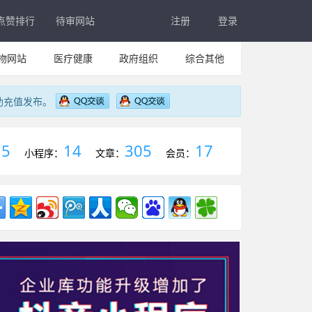
点赞排行
待审网站
注册
登录
物网站
医疗健康
政府组织
综合其他
助充值发布。
5
14
305
17
：
小程序：
文章：
会员：