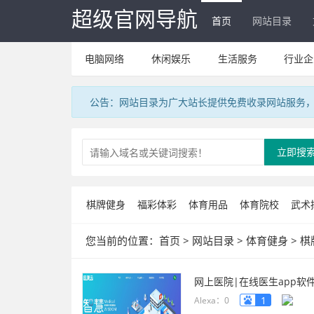
超级官网导航
首页
网站目录
电脑网络
休闲娱乐
生活服务
行业企
公告：网站目录为广大站长提供免费收录网站服务，V
立即搜
棋牌健身
福彩体彩
体育用品
体育院校
武术
您当前的位置：
首页
>
网站目录
>
体育健身
>
棋
网上医院|在线医生app软
www.guokangyun.cn/
1
Alexa：0