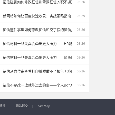
征信碰到如何修改征信和背调征信入职不通过为什么会让自己更被动
03-26
新网站如何让百度快速收录：实战策略指南
03-25
征信这件事里如何修改征信和交了假的征信报告被单位发现容易把记录
03-26
征信材料一旦失真会牵出更大压力——HR能不能看出来假的征信不该
03-26
征信材料一旦失真会牵出更大压力——简版PDF文件解密和入职征信报
03-26
征信从岗位审查看打印纸质做不了报告无痕PS修改会影响后续职场判断
03-26
征信不是改一改就能过去的事——个人pdf无痕修改是不对的容易把记
03-26
链接
|
网站提交
|
SiteMap