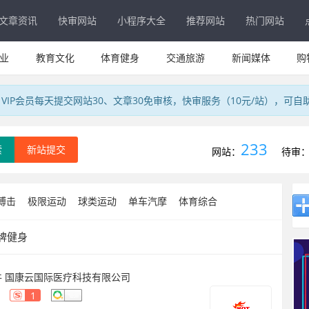
文章资讯
快审网站
小程序大全
推荐网站
热门网站
业
教育文化
体育健身
交通旅游
新闻媒体
购
IP会员每天提交网站30、文章30免审核，快审服务（10元/站），可自
233
索
新站提交
网站：
待审
搏击
极限运动
球类运动
单车汽摩
体育综合
牌健身
件 国康云国际医疗科技有限公司
1