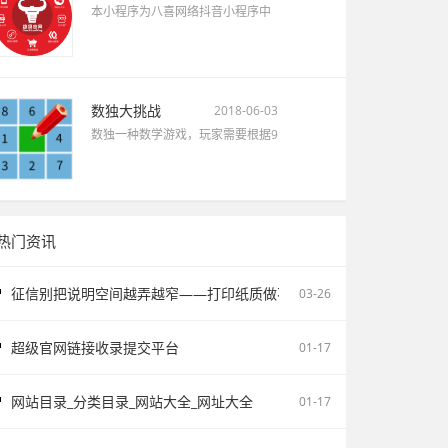
本小程序为八喜网络抖音小程序中
数独大挑战
2018-06-03
数独一种数学游戏，玩家需要根据9
热门资讯
征信别把说明空间越弄越窄——打印纸质做不了报告无痕PS修改和如何
03-26
超级官网链接收录提交平台
01-17
网站目录_分类目录_网站大全_网址大全
01-17