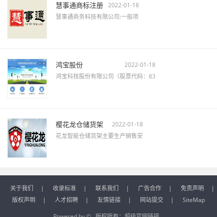
慧事通商标注册
2022-01-18
慧事通商务科技有限公司:一般项
鸿宝股份
2022-01-18
鸿宝科技股份有限公司（股票代码：83
樱花龙仓储货架
2022-01-18
花龙智能仓储货架主要生产销售安
关于我们
|
收录标准
|
联系我们
|
广告合作
|
免责声明
|
版权声明
|
人才招聘
|
友情链接
|
网站提交
|
SiteMap
Powered by © 版权所有：
超级官网链接