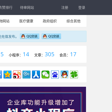
点赞排行
待审网站
注册
登录
物网站
医疗健康
政府组织
综合其他
助充值发布。
5
14
305
17
：
小程序：
文章：
会员：