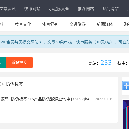
文章资讯
快审网站
小程序大全
推荐网站
热门网站
业
教育文化
体育健身
交通旅游
新闻媒体
购
IP会员每天提交网站30、文章30免审核，快审服务（10元/站），可自
233
索
新站提交
网站：
待审
 > 防伪标签
码|防伪标签315产品防伪溯源查询中心315.qiyeku.cn
2022-01-19