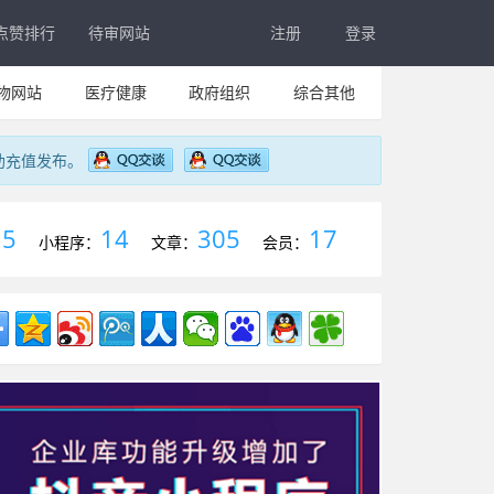
点赞排行
待审网站
注册
登录
物网站
医疗健康
政府组织
综合其他
助充值发布。
5
14
305
17
：
小程序：
文章：
会员：