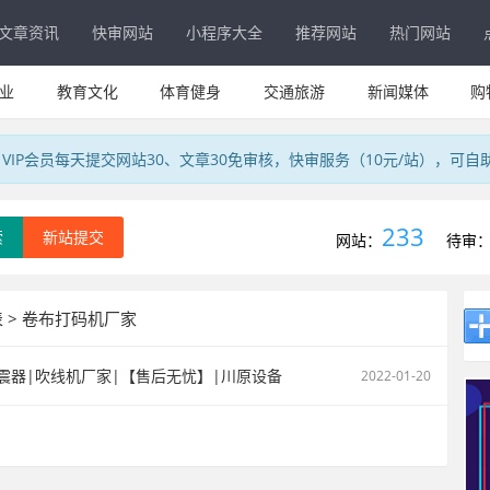
文章资讯
快审网站
小程序大全
推荐网站
热门网站
业
教育文化
体育健身
交通旅游
新闻媒体
购
IP会员每天提交网站30、文章30免审核，快审服务（10元/站），可自
233
索
新站提交
网站：
待审
表 > 卷布打码机厂家
震器|吹线机厂家|【售后无忧】|川原设备
2022-01-20