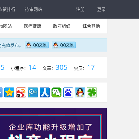
点赞排行
待审网站
注册
登录
物网站
医疗健康
政府组织
综合其他
助充值发布。
5
14
305
17
：
小程序：
文章：
会员：