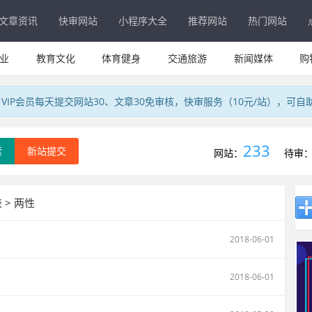
文章资讯
快审网站
小程序大全
推荐网站
热门网站
业
教育文化
体育健身
交通旅游
新闻媒体
购
IP会员每天提交网站30、文章30免审核，快审服务（10元/站），可自
233
索
新站提交
网站：
待审
 > 两性
2018-06-01
2018-06-01